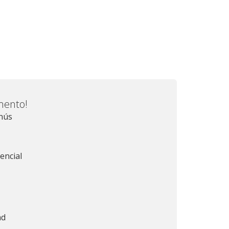
mento!
nús
encial
ad