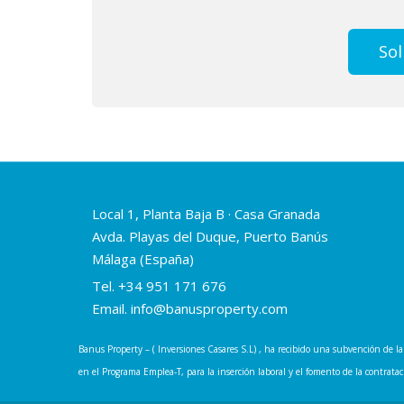
Sol
Local 1, Planta Baja B · Casa Granada
Avda. Playas del Duque, Puerto Banús
Málaga (España)
Tel.
+34 951 171 676
Email.
info@banusproperty.com
Banus Property – ( Inversiones Casares S.L) , ha recibido una subvención de
en el Programa Emplea-T, para la inserción laboral y el fomento de la contra