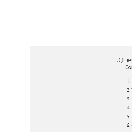
¿Quie
Co