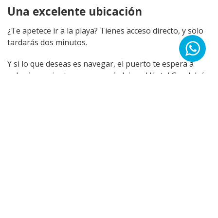
Una excelente ubicación
¿Te apetece ir a la playa? Tienes acceso directo, y solo
tardarás dos minutos.
Y si lo que deseas es navegar, el puerto te espera a
solo cinco minutos, y poco más lejos el Hotel Guadalpín
Puerto Banús, o los prestigiosos clubes de playa de La
Sala Beach y Ocean Club.
¿Le apasiona la cocina local? Deléitese con los
numerosos restaurantes de Marbella y San Pedro de
Alcántara tras un delicioso paseo por la costa.
Tu próximo hogar te espera en una de las zonas más
lujosas y codiciadas del mundo. ¿Te ayudamos?