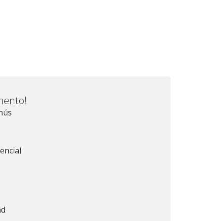
mento!
nús
encial
ad