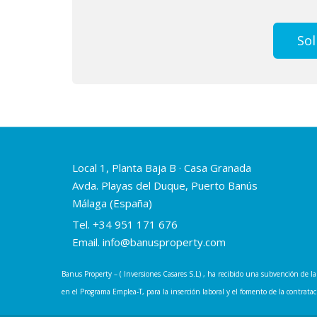
Sol
Local 1, Planta Baja B · Casa Granada
Avda. Playas del Duque, Puerto Banús
Málaga (España)
Tel.
+34 951 171 676
Email.
info@banusproperty.com
Banus Property – ( Inversiones Casares S.L) , ha recibido una subvención de
en el Programa Emplea-T, para la inserción laboral y el fomento de la contra