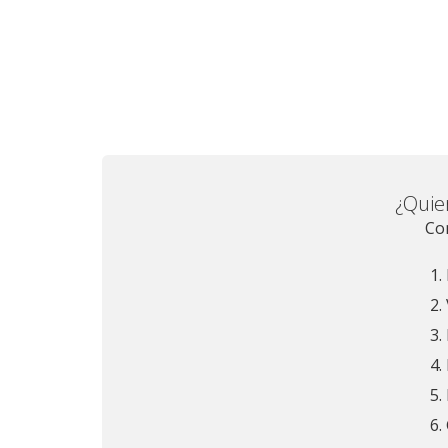
¿Quie
Co